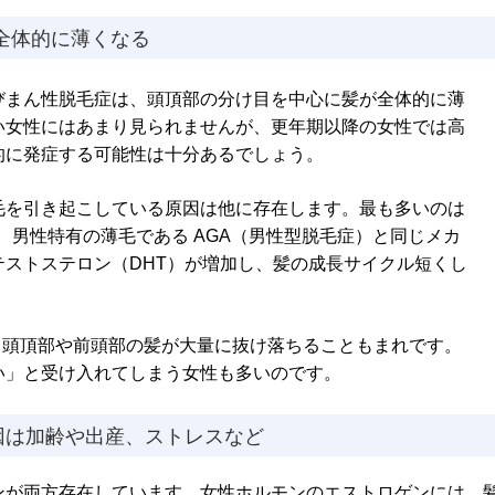
全体的に薄くなる
びまん性脱毛症は、頭頂部の分け目を中心に髪が全体的に薄
い女性にはあまり見られませんが、更年期以降の女性では高
的に発症する可能性は十分あるでしょう。
毛を引き起こしている原因は他に存在します。最も多いのは
は、男性特有の薄毛である AGA（男性型脱毛症）と同じメカ
ストステロン（DHT）が増加し、髪の成長サイクル短くし
た、頭頂部や前頭部の髪が大量に抜け落ちることもまれです。
い」と受け入れてしまう女性も多いのです。
因は加齢や出産、ストレスなど
ンが両方存在しています。女性ホルモンのエストロゲンには、