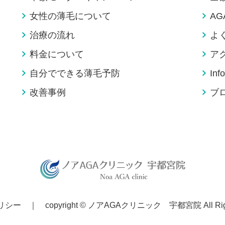
女性の薄毛について
A
治療の流れ
よ
料金について
ア
自分でできる薄毛予防
Inf
改善事例
ブ
リシー
｜
copyright ©
ノアAGAクリニック 宇都宮院
All Ri